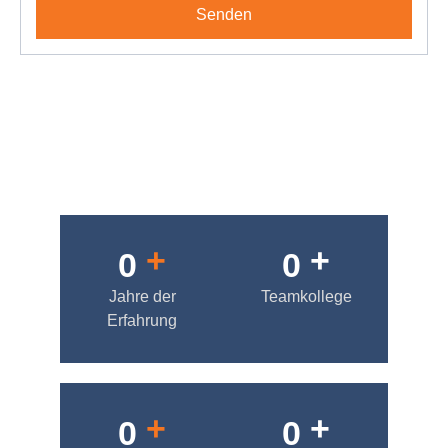
Senden
+
+
0
0
Jahre der
Teamkollege
Erfahrung
+
+
0
0